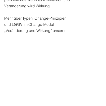
Veränderung wird Wirkung. 
Mehr über Typen, Change-Prinzipien 
und LG/SV im Change-Modul 
„Veränderung und Wirkung“ unserer 
offenen Leadership- und Coaching-
Akademie. Hier zeigen wir unseren 
Teilnehmern all diese 
Veränderungsprinzipien und lassen 
sie diese aktiv erleben. Sei es anhand 
ihrer Persönlichkeitsmuster (durch 
Persönlichkeits- und 
Kommunikationsprofile wie PCM oder 
die Talent- und Motivationsanalyse 
TMA) oder durch viele Übungen und 
spielerische erlebnisorientierte 
Elemente. Bis hin zu unserem 