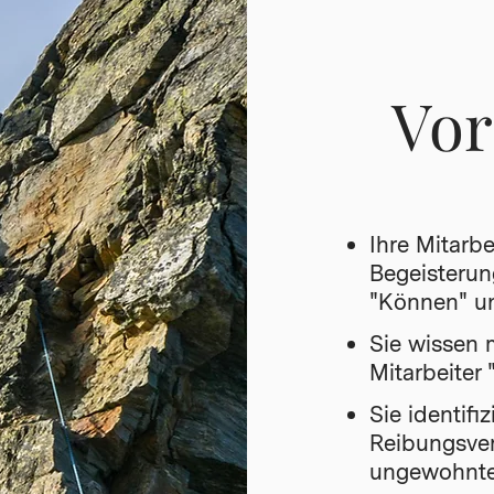
Vor
Ihre Mitarbe
Begeisterun
"Können" u
Sie wissen m
Mitarbeiter 
Sie identifi
Reibungsver
ungewohnter