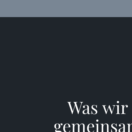
Was wi
gemeins