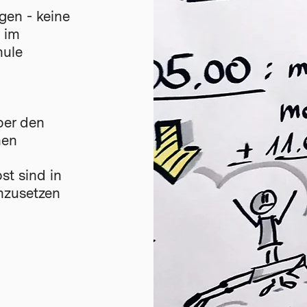
gen - keine
h im
hule
ber den
hen
bst sind in
mzusetzen