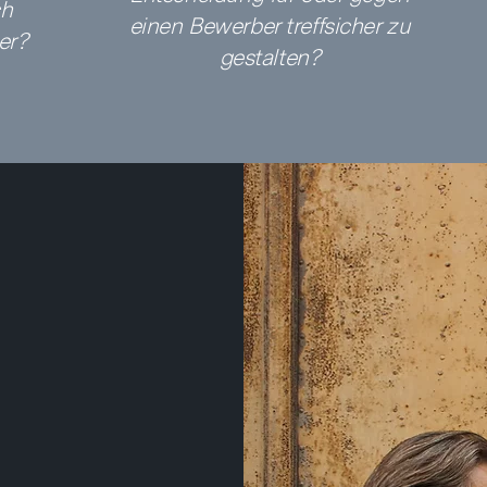
ch
einen Bewerber treffsicher zu
er?
gestalten?