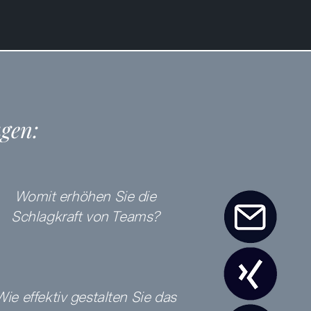
agen:
Womit erhöhen Sie die
Schlagkraft von Teams?
Wie effektiv gestalten Sie das