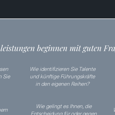
leistungen beginnen mit guten Fr
ssen
Wie identifizieren Sie Talente
n Sie
und künftige Führungskräfte
in den eigenen Reihen?
Wie gelingt es Ihnen, die
nem
Entscheidung für oder gegen