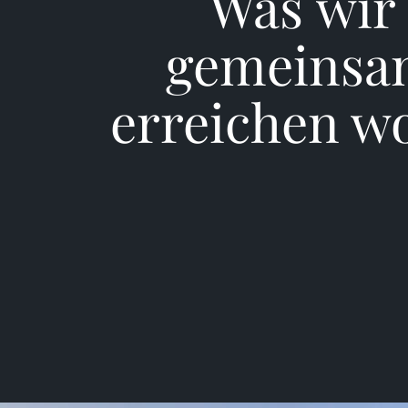
Was wi
gemeins
erreichen wo