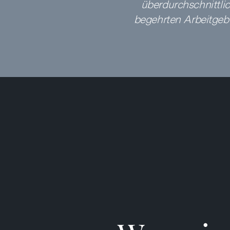
überdurchschnittli
begehrten Arbeitgeb