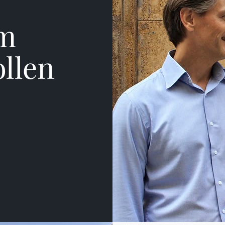
r
am
llen