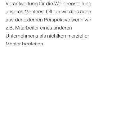
Verantwortung für die Weichenstellung 
unseres Mentees. Oft tun wir dies auch 
aus der externen Perspektive wenn wir 
z.B. Mitarbeiter eines anderen 
Unternehmens als nichtkommerzieller 
Mentor begleiten.
6.     Der „Mediatoren-Hut“
Techniken der Mediation wenden wir 
dann an, wenn es in unserem Umfeld 
zu Konflikten kommt. Da besonders die 
Mediatoren-Rolle einer großen 
Neutralität und sehr vieler Erfahrung in 
konfliktären Situation bedarf, wird 
diese Rolle häufig extern durch 
professionelle Mediatoren 
übernommen. Allerdings können sich 