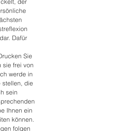
ckelt, der 
rsönliche 
nächsten 
treflexion 
dar. Dafür 
 
Drucken Sie 
sie frei von 
Ich werde in 
stellen, die 
h sein 
tsprechenden 
e Ihnen ein 
iten können. 
agen folgen 