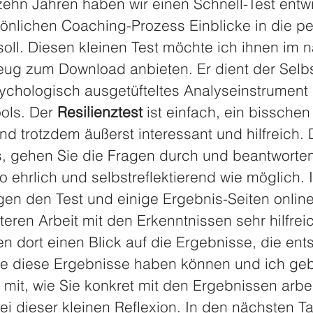
zehn Jahren haben wir einen Schnell-Test entwi
sönlichen Coaching-Prozess Einblicke in die pe
soll. Diesen kleinen Test möchte ich ihnen im 
zeug zum Download anbieten. Er dient der Selbs
sychologisch ausgetüfteltes Analyseinstrument 
ols. Der 
Resilienztest
 ist einfach, ein bisschen
d trotzdem äußerst interessant und hilfreich. 
s, gehen Sie die Fragen durch und beantworten 
 ehrlich und selbstreflektierend wie möglich. 
en den Test und einige Ergebnis-Seiten online 
teren Arbeit mit den Erkenntnissen sehr hilfreic
en dort einen Blick auf die Ergebnisse, die en
e diese Ergebnisse haben können und ich geb
 mit, wie Sie konkret mit den Ergebnissen arbe
ei dieser kleinen Reflexion. In den nächsten T