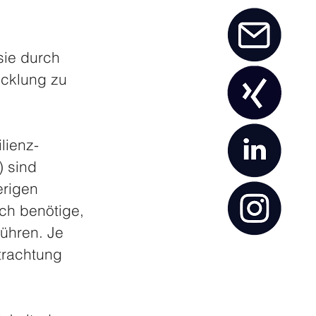
sie durch 
icklung zu 
lienz-
 sind 
rigen 
ich benötige, 
ühren. Je 
trachtung 