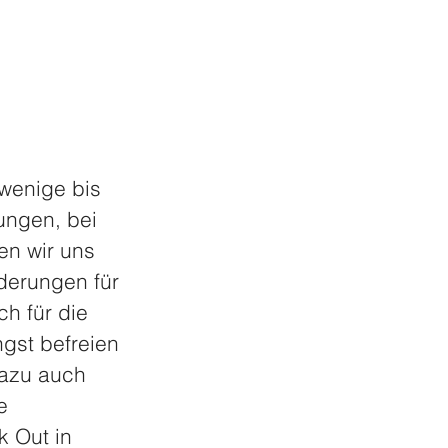
 wenige bis 
ungen, bei 
en wir uns 
derungen für 
h für die 
gst befreien 
dazu auch 
e 
k Out in 