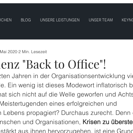
UCHEN
BLOG
UNSERE LEISTUNGEN
UNSER TEAM
KEYN
 Mai 2020
2 Min. Lesezeit
ienz "Back to Office"!
zten Jahren in der Organisationsentwicklung vi
e. Ein wenig ist dieses Modewort inflatorisch b
hat sich nicht auf die Welle geworfen und Acht
 Meistertugenden eines erfolgreichen und 
 Lebens propagiert? Durchaus zurecht. Denn 
nschen und Organisationen, 
Krisen zu überst
estärkt aus ihnen hervorzugehen, ist eine Grun