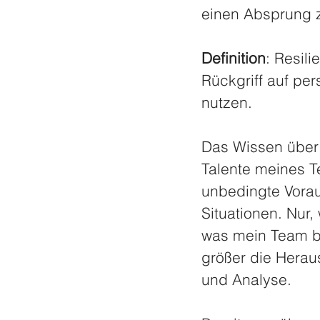
einen Absprung z
Definition
: Resili
Rückgriff auf pe
nutzen.
Das Wissen über 
Talente meines T
unbedingte Vorau
Situationen. Nur,
was mein Team be
größer die Herau
und Analyse. 