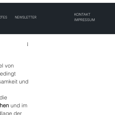
KONTAKT
OTES
NEWSLETTER
IMPRESSUM
el von 
edingt 
samkeit und 
die 
ehen
 und im 
dlage der 