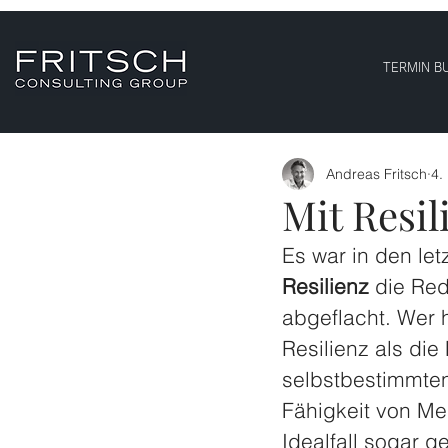
TERMIN B
Andreas Fritsch
4.
Mit Resil
Es war in den let
Resilienz
 die Red
abgeflacht. Wer 
Resilienz als die
selbstbestimmten
Fähigkeit von Me
Idealfall sogar g