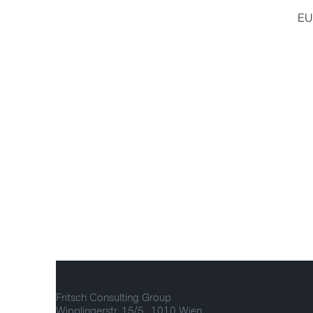
EUR
Fritsch Consulting Group
Wipplingerstr. 15/5 , 1010 Wien