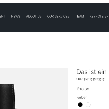
ENT
NEWS
ABOUT US
OUR SERVICES
TEAM
KEYNOTE SP
Das ist ein
SKU: 364115376135191
Price
€10.00
Farbe
*