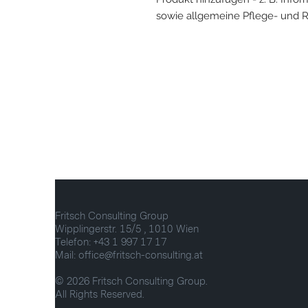
sowie allgemeine Pflege- und R
Fritsch Consulting Group
Wipplingerstr. 15/5 , 1010 Wien
Telefon: +43 1 997 17 17
Mail: office@fritsch-consulting.at
© 2026 Fritsch Consulting Group.
All Rights Reserved.​​