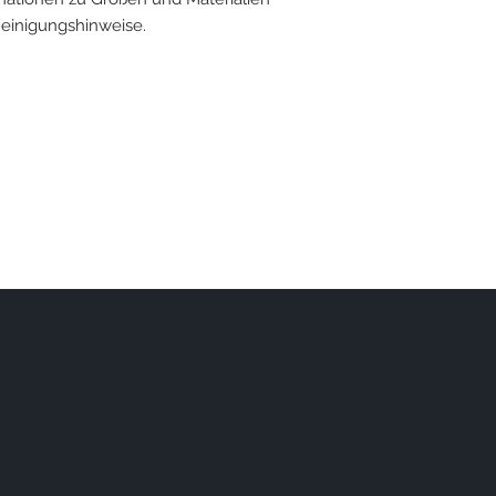
dass Ihr Shop seriös 
einigungshinweise.